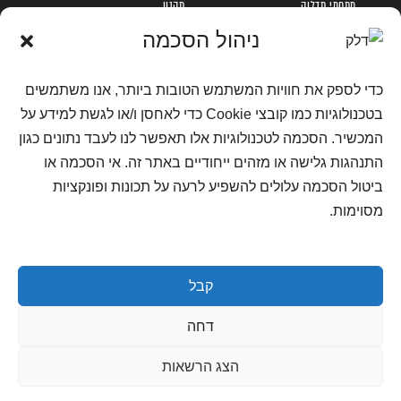
מתחמי תדלוק
תקנון
טעינה חשמלית
תקנון הגרלה דצמבר 2025
ניהול הסכמה
אודות
תקנון פעילות טעינה ראשונה
כדי לספק את חוויות המשתמש הטובות ביותר, אנו משתמשים
הקוד האתי
נגישות בחברת דלק
בטכנולוגיות כמו קובצי Cookie כדי לאחסן ו/או לגשת למידע על
מדיניות פרטיות
המכשיר. הסכמה לטכנולוגיות אלו תאפשר לנו לעבד נתונים כגון
מדיניות פרטיות מועדון לקוחות
התנהגות גלישה או מזהים ייחודיים באתר זה. אי הסכמה או
מדיניות פרטיות למועמדים לעבודה
ביטול הסכמה עלולים להשפיע לרעה על תכונות ופונקציות
שאלות ותשובות
מסוימות.
צור קשר
דרושים
קבל
מדיניות קוקיז
דחה
הצג הרשאות
Powered by SQlink Digital