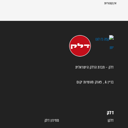
אין קטגוריות
דלק – חברת הדלק הישראלית
בניין A , פארק תעשיות יקום
דלק
דלקן
מחירון דלק