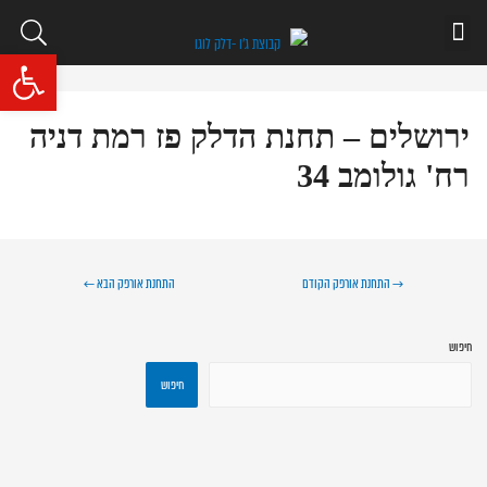
איתור תחנה
שאלות ותשובות
פתח סרגל נגי
ירושלים – תחנת הדלק פז רמת דניה
רח' גולומב 34
→
התחנת אורפק הקודם
התחנת אורפק הבא
←
חיפוש
חיפוש