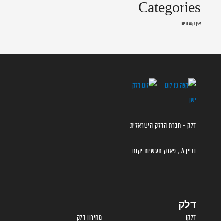
Categories
אין קטגוריות
דלק – חברת הדלק הישראלית
בניין A , פארק תעשיות יקום
דלק
דלקן
מחירון דלק