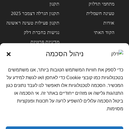
מתחמי תדלוק
תקנון
טעינה חשמלית
תקנון הגרלה דצמבר 2025
אודות
תקנון פעילות טעינה ראשונה
הקוד האתי
נגישות בחברת דלק
מדיניות פרטיות
מדיניות פרטיות מועדון
ניהול הסכמה
לקוחות
מדיניות פרטיות למועמדים
כדי לספק את חוויות המשתמש הטובות ביותר, אנו משתמשים
לעבודה
בטכנולוגיות כמו קובצי Cookie כדי לאחסן ו/או לגשת למידע על
שאלות ותשובות
המכשיר. הסכמה לטכנולוגיות אלו תאפשר לנו לעבד נתונים כגון
צור קשר
התנהגות גלישה או מזהים ייחודיים באתר זה. אי הסכמה או
דרושים
ביטול הסכמה עלולים להשפיע לרעה על תכונות ופונקציות
מסוימות.
מדיניות קוקיז