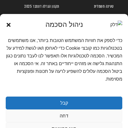
טעינה חשמלית
תקנון הגרלה דצמבר 2025
אודות
תקנון פעילות טעינה ראשונה
ניהול הסכמה
הקוד האתי
נגישות בחברת דלק
מדיניות פרטיות
כדי לספק את חוויות המשתמש הטובות ביותר, אנו משתמשים
מדיניות פרטיות מועדון לקוחות
בטכנולוגיות כמו קובצי Cookie כדי לאחסן ו/או לגשת למידע על
מדיניות פרטיות למועמדים לעבודה
המכשיר. הסכמה לטכנולוגיות אלו תאפשר לנו לעבד נתונים כגון
שאלות ותשובות
התנהגות גלישה או מזהים ייחודיים באתר זה. אי הסכמה או
צור קשר
ביטול הסכמה עלולים להשפיע לרעה על תכונות ופונקציות
דרושים
מסוימות.
מדיניות קוקיז
קבל
דחה