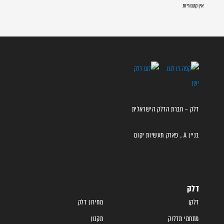
אין קטגוריות
דלק – חברת הדלק הישראלית
בניין A , פארק תעשיות יקום
דלק
דלקן
מחירון דלק
מתחמי תדלוק
תקנון