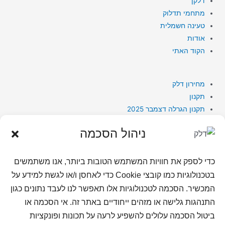
דלקן
מתחמי תדלוק
טעינה חשמלית
אודות
הקוד האתי
מחירון דלק
תקנון
תקנון הגרלה דצמבר 2025
תקנון פעילות טעינה ראשונה
ניהול הסכמה
נגישות בחברת דלק
מדיניות פרטיות
מדיניות פרטיות מועדון לקוחות
כדי לספק את חוויות המשתמש הטובות ביותר, אנו משתמשים
מדיניות פרטיות למועמדים לעבודה
בטכנולוגיות כמו קובצי Cookie כדי לאחסן ו/או לגשת למידע על
המכשיר. הסכמה לטכנולוגיות אלו תאפשר לנו לעבד נתונים כגון
התנהגות גלישה או מזהים ייחודיים באתר זה. אי הסכמה או
שאלות ותשובות
ביטול הסכמה עלולים להשפיע לרעה על תכונות ופונקציות
צור קשר