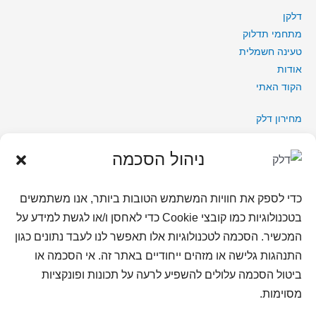
דלקן
מתחמי תדלוק
טעינה חשמלית
אודות
הקוד האתי
מחירון דלק
תקנון
תקנון הגרלה דצמבר 2025
ניהול הסכמה
תקנון פעילות טעינה ראשונה
נגישות בחברת דלק
כדי לספק את חוויות המשתמש הטובות ביותר, אנו משתמשים
מדיניות פרטיות
בטכנולוגיות כמו קובצי Cookie כדי לאחסן ו/או לגשת למידע על
מדיניות פרטיות מועדון לקוחות
המכשיר. הסכמה לטכנולוגיות אלו תאפשר לנו לעבד נתונים כגון
מדיניות פרטיות למועמדים לעבודה
התנהגות גלישה או מזהים ייחודיים באתר זה. אי הסכמה או
שאלות ותשובות
ביטול הסכמה עלולים להשפיע לרעה על תכונות ופונקציות
צור קשר
מסוימות.
דרושים