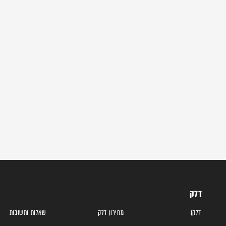
דלק
דלקן
מחירון דלק
שאלות ותשובות