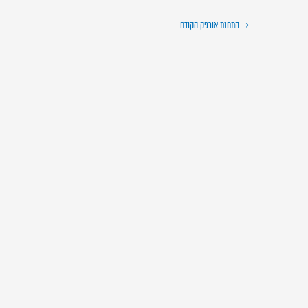
→
התחנת אורפק הקודם