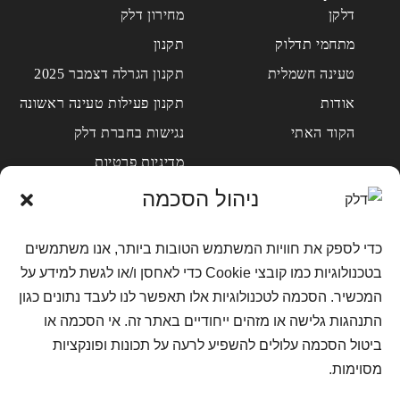
דלקן
מחירון דלק
מתחמי תדלוק
תקנון
טעינה חשמלית
תקנון הגרלה דצמבר 2025
אודות
תקנון פעילות טעינה ראשונה
הקוד האתי
נגישות בחברת דלק
מדיניות פרטיות
מדיניות פרטיות מועדון
ניהול הסכמה
לקוחות
מדיניות פרטיות למועמדים
כדי לספק את חוויות המשתמש הטובות ביותר, אנו משתמשים
לעבודה
בטכנולוגיות כמו קובצי Cookie כדי לאחסן ו/או לגשת למידע על
שאלות ותשובות
המכשיר. הסכמה לטכנולוגיות אלו תאפשר לנו לעבד נתונים כגון
צור קשר
התנהגות גלישה או מזהים ייחודיים באתר זה. אי הסכמה או
דרושים
ביטול הסכמה עלולים להשפיע לרעה על תכונות ופונקציות
מסוימות.
מדיניות קוקיז