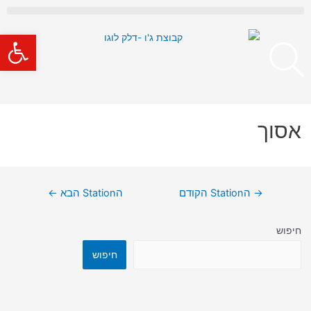
פתח סרגל
אסוך
→
הStation הקודם
הStation הבא
←
חיפוש
חיפוש