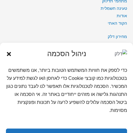
מתחמי תדלוק
טעינה חשמלית
אודות
הקוד האתי
מחירון דלק
תקנון
תקנון הגרלה דצמבר 2025
ניהול הסכמה
תקנון פעילות טעינה ראשונה
נגישות בחברת דלק
כדי לספק את חוויות המשתמש הטובות ביותר, אנו משתמשים
מדיניות פרטיות
בטכנולוגיות כמו קובצי Cookie כדי לאחסן ו/או לגשת למידע על
מדיניות פרטיות מועדון לקוחות
המכשיר. הסכמה לטכנולוגיות אלו תאפשר לנו לעבד נתונים כגון
מדיניות פרטיות למועמדים לעבודה
התנהגות גלישה או מזהים ייחודיים באתר זה. אי הסכמה או
שאלות ותשובות
ביטול הסכמה עלולים להשפיע לרעה על תכונות ופונקציות
צור קשר
מסוימות.
דרושים
מדיניות קוקיז