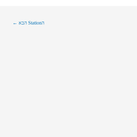
הStation הבא
←