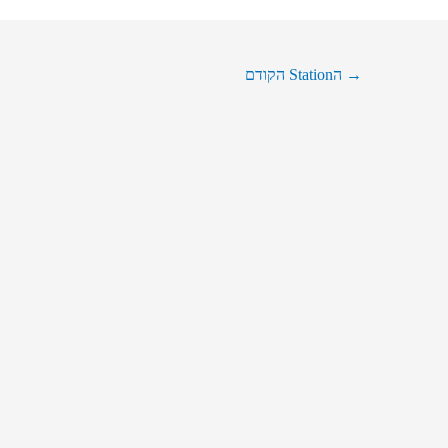
→
הStation הקודם