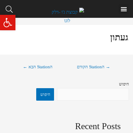
איתור תחנה
שאלות ותשובות
פתח סרגל 
געתון
→
הStation הקודם
הStation הבא
←
חיפוש
חיפוש
Recent Posts