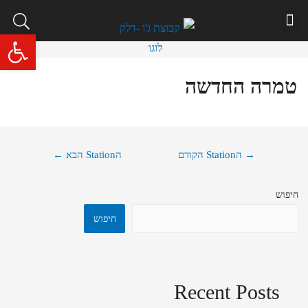
איתור תחנה
שאלות ותשובות
פתח סרגל 
טמרה החדשה
→
הStation הקודם
הStation הבא
←
חיפוש
חיפוש
Recent Posts