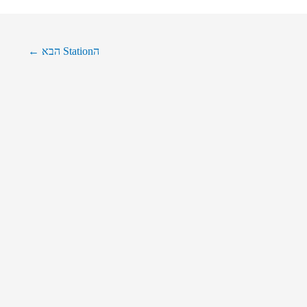
הStation הבא
←