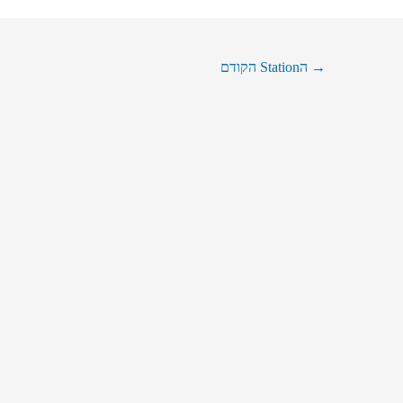
→
הStation הקודם