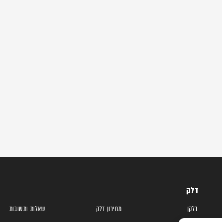
דלק
דלקן
מחירון דלק
שאלות ותשובות